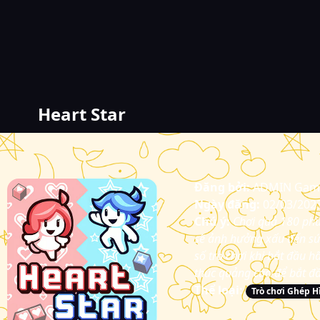
Heart Star
Đăng bởi:
ADMIN Gam
Ngày đăng:
02/03/202
Chú ý:
Chơi quá 180 ph
sẽ ảnh hưởng xấu đến sứ
số trò chơi khi bắt đầu h
thúc quảng cáo để bắt đầ
Thể loại:
Trò chơi Ghép H