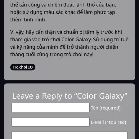
thể tấn công và chiếm đoạt lãnh thổ của bạn,
hoặc sử dụng màu sắc khác để làm phức tạp
thêm tình hình.
Vì vậy, hãy cẩn thận và chuẩn bị tâm lý trước khi
tham gia vào trò chơi Color Galaxy. Sử dụng trí tuệ
và kỹ năng của mình để trở thành người chiến
thắng cuối cùng trong trò chơi này!
Trò chơi IO
Leave a Reply to “Color Galaxy”
Tên (required)
E-Mail (required)