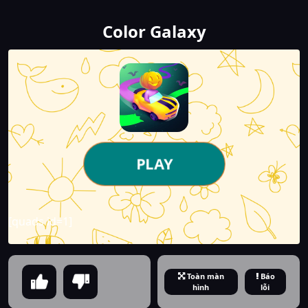
Color Galaxy
PLAY
[quads id=1]
Toàn màn
Báo
hình
lỗi