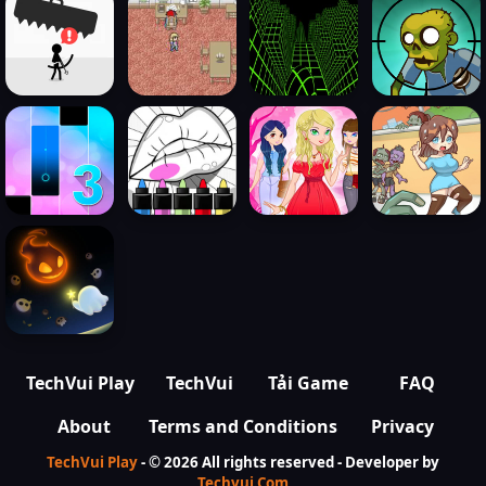
TechVui Play
TechVui
Tải Game
FAQ
About
Terms and Conditions
Privacy
TechVui Play
- ©
2026 All rights reserved - Developer by
Techvui.com