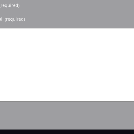
(required)
il (required)