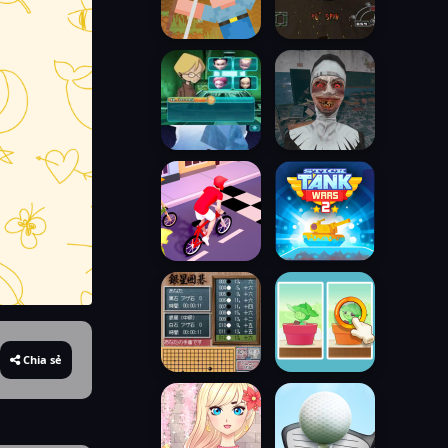
Chia sẻ