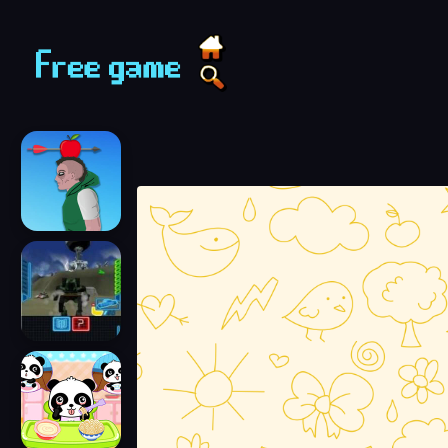
Techvui Play - Chơi game miễn phí
Tìm game