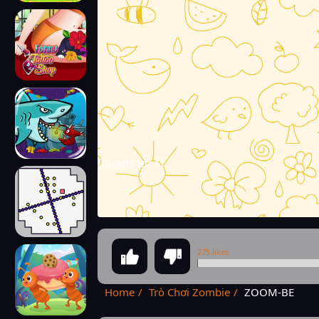
[quads id=1]
275 likes
Home
Trò Chơi Zombie
ZOOM-BE