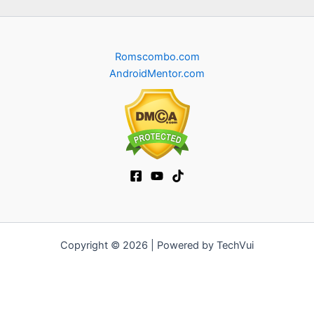
Romscombo.com
AndroidMentor.com
Copyright © 2026 | Powered by TechVui
12bet
|
ra khoi tv
|
mitom
|
truc tiep bong da xoilac
|
FB68
|
b52club
|
fun88
|
go88
|
https://pg999.baby
|
78win
|
hi88
|
Jun88
|
https://kqbd.deal/
|
kèo bóng đá
|
ok9 lin
|
IWIN
|
sky88
|
game bắn cá đổi thưởng
|
kèo nhà cái
|
tỷ lệ kèo
|
66club
|
188bet