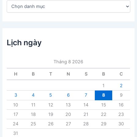
D
a
n
h
m
ụ
c
Lịch ngày
b
à
i
Tháng 8 2026
v
i
H
B
T
N
S
B
C
ế
t
1
2
3
4
5
6
7
8
9
10
11
12
13
14
15
16
17
18
19
20
21
22
23
24
25
26
27
28
29
30
31