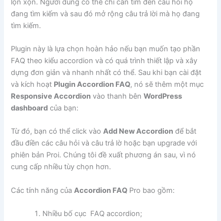
lộn xộn. Người dùng có thể chỉ cần tìm đến câu hỏi họ
đang tìm kiếm và sau đó mở rộng câu trả lời mà họ đang
tìm kiếm.
Plugin này là lựa chọn hoàn hảo nếu bạn muốn tạo phần
FAQ theo kiểu accordion và có quá trình thiết lập và xây
dựng đơn giản và nhanh nhất có thể. Sau khi bạn cài đặt
và kích hoạt
Plugin Accordion FAQ
, nó sẽ thêm một mục
Responsive Accordion
vào thanh bên
WordPress
dashboard
của bạn:
Từ đó, bạn có thể click vào
Add New Accordion
để bắt
đầu điền các câu hỏi và câu trả lờ hoặc bạn upgrade với
phiên bản Proi. Chúng tôi đề xuất phương án sau, vì nó
cung cấp nhiều tùy chọn hơn.
Các tính năng của
Accordion FAQ
Pro bao gồm:
Nhiều bố cục FAQ accordion;