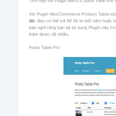
Tích hợp với Plugin Barn2’s Quick View cho
Với Plugin WooCommerce Product Table củ
đờ
i. Bạn có thể trả 99 đô la mỗi năm hoặc tr
bạn nghĩ rằng bạn sẽ sử dụng Plugin này tro
kiệm được rất nhiều.
Posts Table Pro