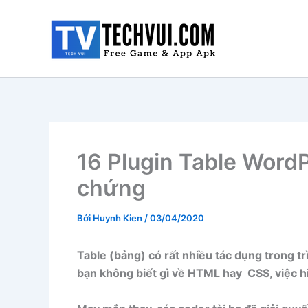
Nhảy
tới
nội
dung
16 Plugin Table Word
chứng
Bởi
Huynh Kien
/
03/04/2020
Table (bảng) có rất nhiều tác dụng trong 
bạn không biết gì về HTML hay CSS, việc hi