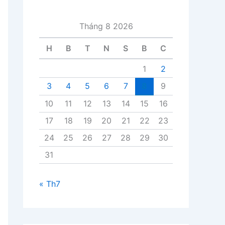
i
v
Tháng 8 2026
i
ế
H
B
T
N
S
B
C
t
1
2
3
4
5
6
7
8
9
10
11
12
13
14
15
16
17
18
19
20
21
22
23
24
25
26
27
28
29
30
31
« Th7