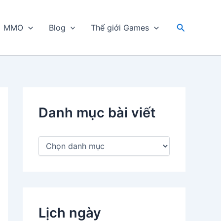
Tìm
MMO
Blog
Thế giới Games
kiếm
Danh mục bài viết
D
a
n
h
m
ụ
c
Lịch ngày
b
à