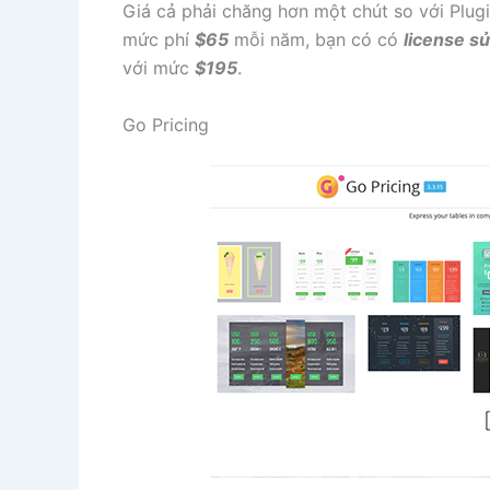
Giá cả phải chăng hơn một chút so với Plu
mức phí
$65
mỗi năm, bạn có có
license s
với mức
$195
.
Go Pricing