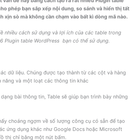
t vấn đề này bằng cách tạo ra rất nhiều Plugin table
o phép bạn sắp xếp nội dung, so sánh và hiển thị tất
cách xịn sò mà không cần chạm vào bất kì dòng mã nào.
ề nhiều cách sử dụng và lợi ích của các table trong
6 Plugin table WordPress bạn có thể sử dụng.
ác dữ liệu. Chúng được tạo thành từ các cột và hàng
h năng và một loạt các thông tin khác
 dạng bài thông tin, Table sẽ giúp bạn trình bày những
hấy choáng ngợm về số lượng công cụ có sẵn để tạo
à các ứng dụng khác như Google Docs hoặc Microsoft
ồ thị chỉ bằng một nút bấm.