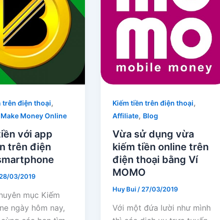
,
,
 trên điện thoại
Kiếm tiền trên điện thoại
,
,
Make Money Online
Affiliate
Blog
iền với app
Vừa sử dụng vừa
n trên điện
kiếm tiền online trên
 smartphone
điện thoại bằng Ví
MOMO
28/03/2019
Huy Bui
/
27/03/2019
huyên mục Kiếm
line ngày hôm nay,
Với một đứa lười như mình