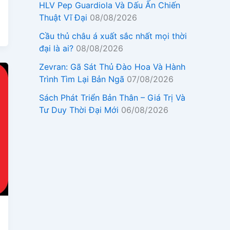
HLV Pep Guardiola Và Dấu Ấn Chiến
Thuật Vĩ Đại
08/08/2026
Cầu thủ châu á xuất sắc nhất mọi thời
đại là ai?
08/08/2026
Zevran: Gã Sát Thủ Đào Hoa Và Hành
Trình Tìm Lại Bản Ngã
07/08/2026
Sách Phát Triển Bản Thân – Giá Trị Và
Tư Duy Thời Đại Mới
06/08/2026