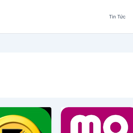
Tin Tức