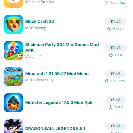
Mở khoá Premium
7.33.1.733...
House Flipper
1.243
Block Craft 3D
Tải về
MOD money
Shadow of Death
2.21.20
1.105.0.0
Stickman Party 234 MiniGames Mod
Minecraft 1.19.80.21 Mod
v1.19.80.21
Tải về
APK
2.4.8
Vô hạn tiền,
Hay Day
1.56.130
Minecraft 1.21.90.27 Mod Menu
Tải về
Left to Survive
5.6.1
MOD, Immortality
1.21.60.24
Candy Crush Soda
1.272.4
Tải về
Monster Legends 17.5.3 Mod Apk
17.5.3
Tải về
DRAGON BALL LEGENDS 5.5.1