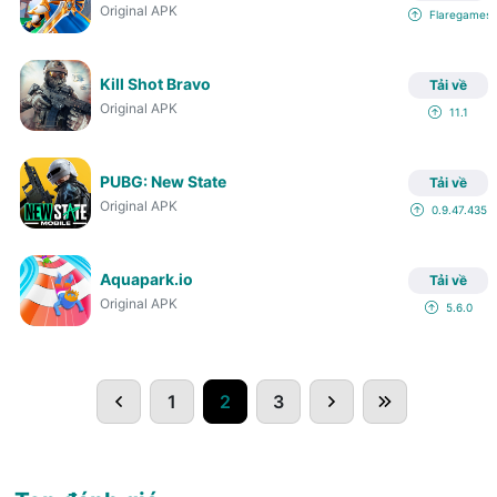
Original APK
Flaregames
Kill Shot Bravo
Tải về
Original APK
11.1
PUBG: New State
Tải về
Original APK
0.9.47.435
Aquapark.io
Tải về
Original APK
5.6.0
1
2
3