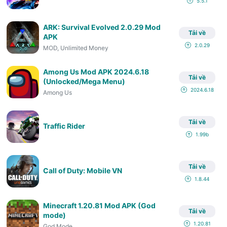
5.5.1
ARK: Survival Evolved 2.0.29 Mod
Tải về
APK
2.0.29
MOD, Unlimited Money
Among Us Mod APK 2024.6.18
Tải về
(Unlocked/Mega Menu)
2024.6.18
Among Us
Tải về
Traffic Rider
1.99b
Tải về
Call of Duty: Mobile VN
1.8.44
Minecraft 1.20.81 Mod APK (God
Tải về
mode)
1.20.81
God Mode