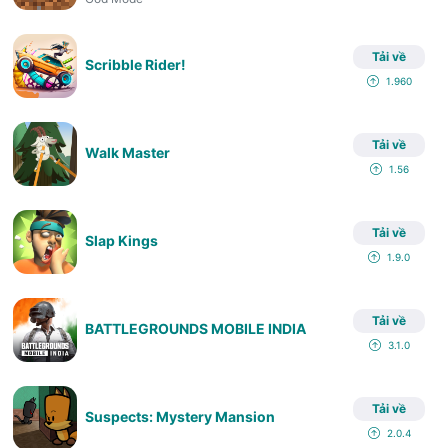
Tải về
Scribble Rider!
1.960
Tải về
Walk Master
1.56
Tải về
Slap Kings
1.9.0
Tải về
BATTLEGROUNDS MOBILE INDIA
3.1.0
Tải về
Suspects: Mystery Mansion
2.0.4