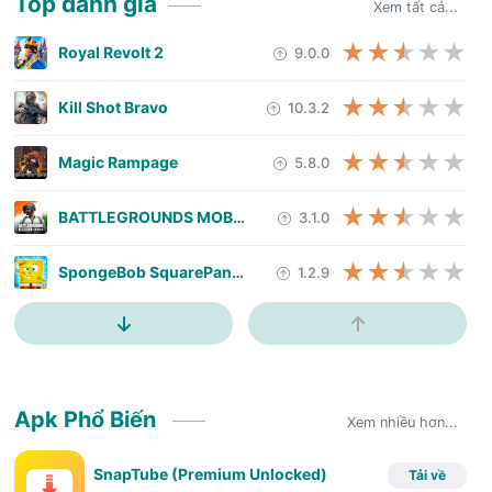
Top đánh giá
Xem tất cả...
Royal Revolt 2
9.0.0
Kill Shot Bravo
10.3.2
Magic Rampage
5.8.0
BATTLEGROUNDS MOBILE INDIA
3.1.0
SpongeBob SquarePants: Battle
1.2.9
Blades of Brim
2.19.49
Mod skin lol
13.6
Apk Phổ Biến
Xem nhiều hơn...
Nettruyen App (
1.1.2
SnapTube (Premium Unlocked)
Tải về
Tap Titans
5.26.0