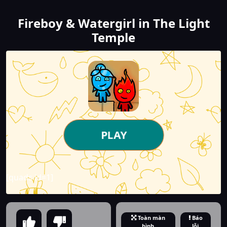
Fireboy & Watergirl in The Light
Temple
PLAY
[quads id=1]
Toàn màn
Báo
hình
lỗi