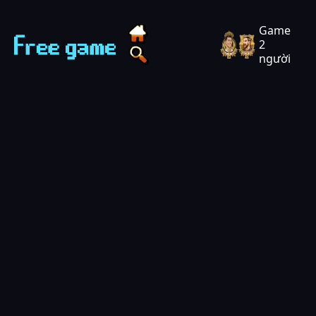
Techvui Play - Chơi game miễn phí
Game
2
người
Tìm game