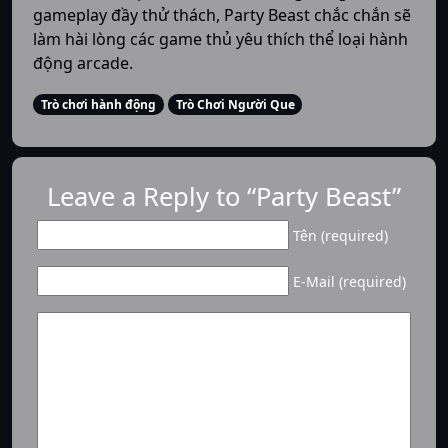
gameplay đầy thử thách, Party Beast chắc chắn sẽ
làm hài lòng các game thủ yêu thích thể loại hành
động arcade.
Trò chơi hành động
Trò Chơi Người Que
Leave a Reply to “Party Beast”
Tên (required)
E-Mail (required)