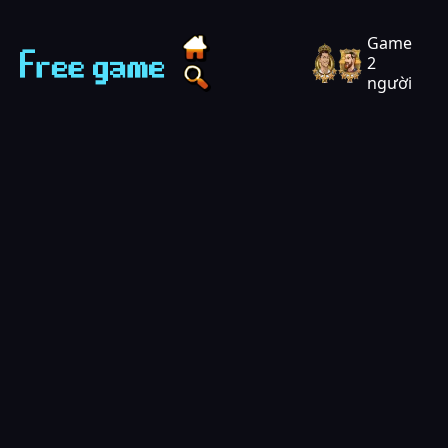
Techvui Play - Chơi game miễn phí
Game
2
người
Tìm game