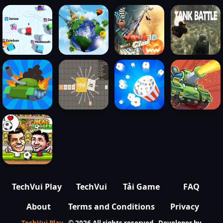
TechVui Play
TechVui
Tải Game
FAQ
About
Terms and Conditions
Privacy
TechVui Play
- ©
2026 All rights reserved - Developer by