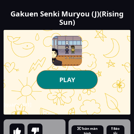
Gakuen Senki Muryou (J)(Rising
Sun)
PLAY
[quads id=1]
Toàn màn
Báo
hình
lỗi